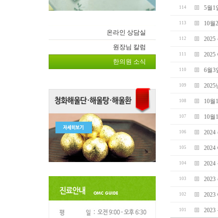
5월1
114
10월
113
온라인 상담실
202
112
원장님 칼럼
202
111
한의원 소식
6월3
110
202
109
10월
108
10월
107
202
106
202
105
202
104
202
103
202
102
202
101