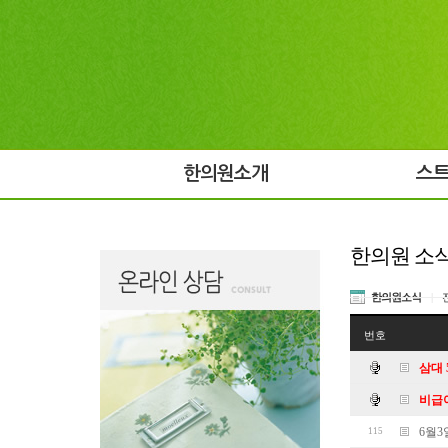
한의원소개
스
한의원 소
한의원소식
|
번호
삼대 
비급
6월
115