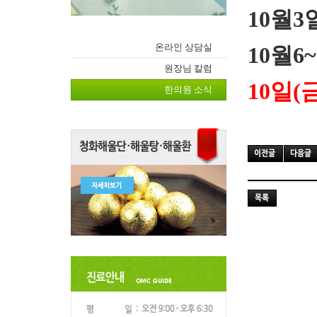
10
월
3
온라인 상담실
10
월
6~
원장님 칼럼
10
일
(
한의원 소식