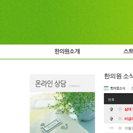
한의원소개
스
한의원 소
한의원소식
|
번호
삼대 
비급
10월
100