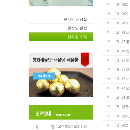
202
99
202
98
온라인 상담실
202
97
원장님 칼럼
#8 
96
한의원 소식
#7
95
#6 
94
#5 
93
#1 
92
#2 
91
#3 
90
#4 
89
얼굴
88
대체
87
202
86