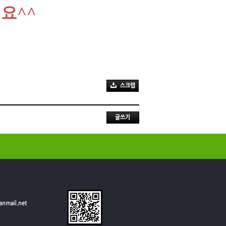
세요
^^