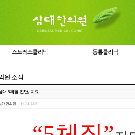
스트레스클리닉
동통클리닉
의원 소식
삼대 5체질 진단, 치료
삼대한의원
14.♡.112.187
“5
체질
”