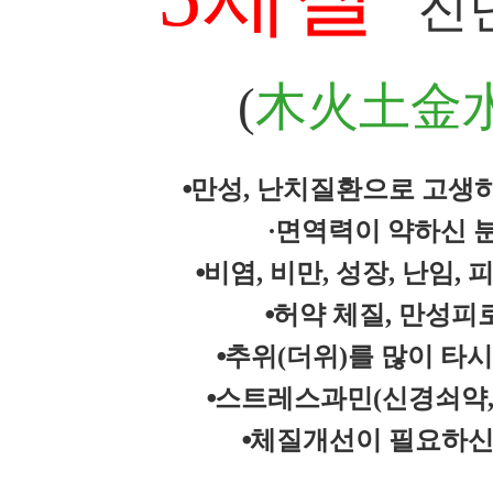
진
(
木火土金
⦁
만성, 난치질환으로 고생
∙
면역력이 약하신 
⦁비염, 비
만
,
성장
,
난임, 
⦁
허약 체질, 만성피
⦁추위(더위)를 많이 타시
⦁스트레스과민(신경쇠약,
⦁
체질개선이 필요하신