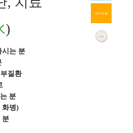
단, 치료
오시는길
水
)
하시는 분
분
피부질환
로
는 분
 화병)
 분