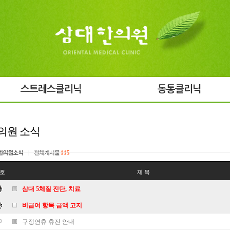
스트레스클리닉
동통클리닉
의원 소식
한의원소식
|
전체게시물
115
호
제 목
삼대 5체질 진단, 치료
비급여 항목 금액 고지
구정연휴 휴진 안내
0