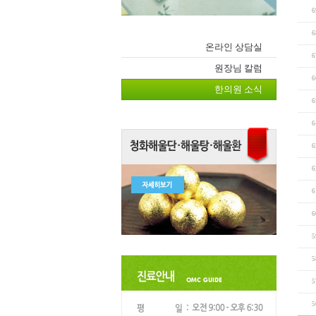
6
6
온라인 상담실
6
원장님 칼럼
6
한의원 소식
6
6
6
6
6
6
5
5
5
5