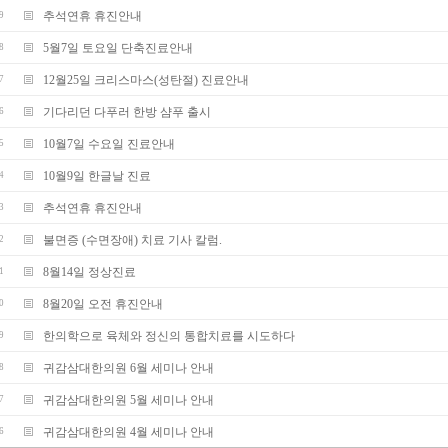
추석연휴 휴진안내
9
5월7일 토요일 단축진료안내
8
12월25일 크리스마스(성탄절) 진료안내
7
기다리던 다푸러 한방 샴푸 출시
6
10월7일 수요일 진료안내
5
10월9일 한글날 진료
4
추석연휴 휴진안내
3
불면증 (수면장애) 치료 기사 칼럼.
2
8월14일 정상진료
1
8월20일 오전 휴진안내
0
한의학으로 육체와 정신의 통합치료를 시도하다
9
귀감삼대한의원 6월 세미나 안내
8
귀감삼대한의원 5월 세미나 안내
7
귀감삼대한의원 4월 세미나 안내
6