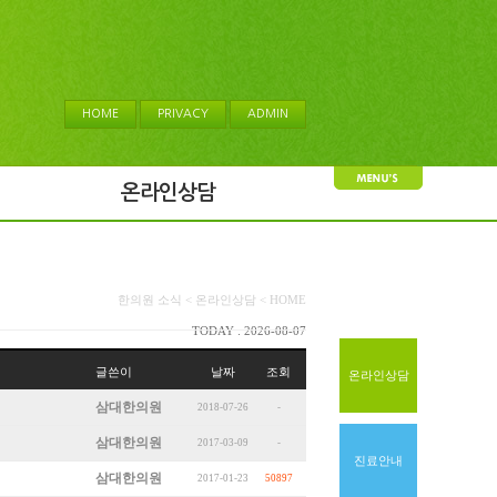
HOME
PRIVACY
ADMIN
온라인상담
한의원 소식 < 온라인상담 < HOME
TODAY : 2026-08-07
글쓴이
날짜
조회
온라인상담
삼대한의원
2018-07-26
-
삼대한의원
2017-03-09
-
진료안내
삼대한의원
2017-01-23
50897