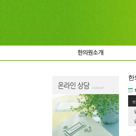
한의원소개
한
번
7