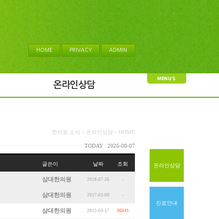
HOME
PRIVACY
ADMIN
온라인상담
한의원 소식 < 온라인상담 < HOME
TODAY : 2026-08-07
글쓴이
날짜
조회
온라인상담
삼대한의원
2018-07-26
-
삼대한의원
2017-03-09
-
진료안내
삼대한의원
2015-03-17
36641