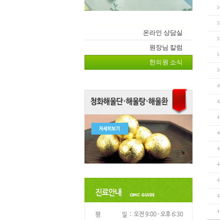
5
5
온라인 상담실
5
원장님 칼럼
5
한의원 소식
5
4
4
4
4
4
4
4
4
4