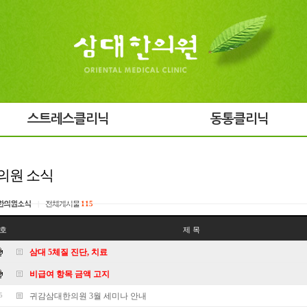
스트레스클리닉
동통클리닉
의원 소식
한의원소식
|
전체게시물
115
호
제 목
삼대 5체질 진단, 치료
비급여 항목 금액 고지
귀감삼대한의원 3월 세미나 안내
5