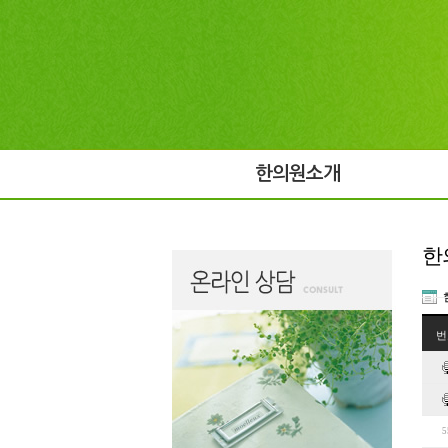
한의원소개
한
번
5