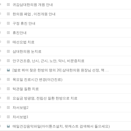
귀감삼대한의원 개원 안내
4
한의원 폐업 , 이전개원 안내
3
구정 휴진 안내
2
휴진안내
1
매선요법 치료
0
삼대한의원 눈치료
9
안구건조증, 난시, 근시, 노안, 약시, 비문증치료
8
[발로 뛰어 찾은 한방의 명의 20] 삼대한의원 원장님 선정, 책 …
7
목요일 진료시간 변경(야간진료)
6
턱관절 질환 치료
5
요실금 방광염, 전립선 질환 한방으로 치료
4
차서보법2
3
차서보법1
2
매일건강음악파일(아이튠즈설치, 팟캐스트 검색해서 들으세요)
1