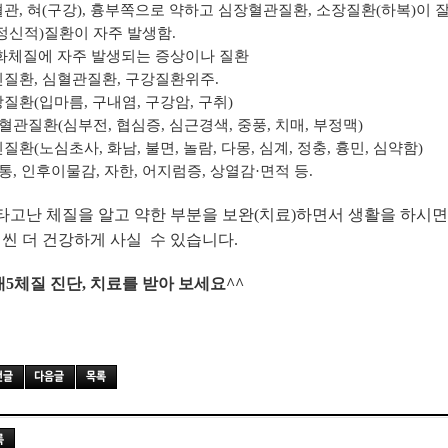
혈관
,
혀
(
구강
),
흉부쪽으로 약하고 심장혈관질환
,
소장질환
(
하복
)
이 
정신적
)
질환이 자주 발생함
.
화체질에 자주 발생되는 증상이나 질환
신질환
,
심혈관질환
,
구강질환위주
.
강질환
(
입마름
,
구내염
,
구강암
,
구취
)
혈관질환
(
심부전
,
협심증
,
심근경색
,
중풍
,
치매
,
부정맥
)
신질환
(
노심초사
,
화남
,
불면
,
놀람
,
다몽
,
심계
,
정충
,
흉민
,
심약함
)
통
,
인후이물감
,
자한
,
어지럼증
,
상열감
·
면적 등
.
타고난 체질을 알고 약한 부분을 보완
(
치료
)
하면서 생활을 하시면
씬 더 건강하게 사실 수 있습니다
.
대
5
체질 진단
,
치료를 받아 보세요
^^