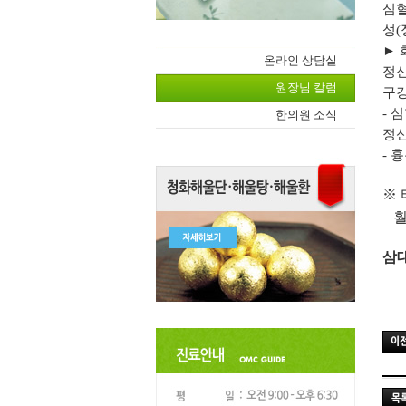
심
성
(
►
온라인 상담실
정
원장님 칼럼
구
-
심
한의원 소식
정
-
흉
※
훨
삼