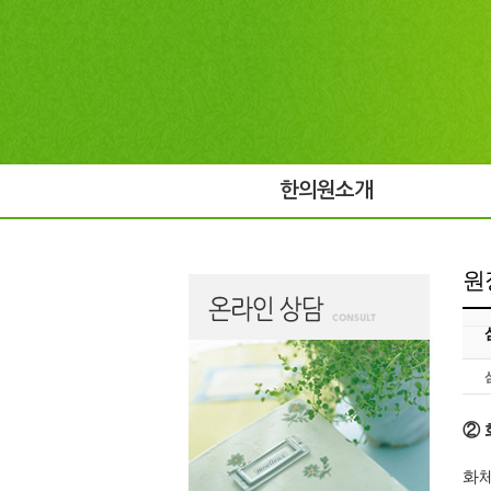
한의원소개
원
②
화체