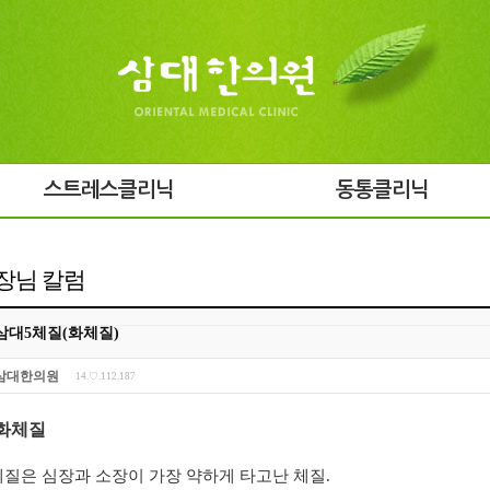
스트레스클리닉
동통클리닉
장님 칼럼
삼대5체질(화체질)
삼대한의원
14.♡.112.187
화체질
질은 심장과 소장이 가장 약하게 타고난 체질
.