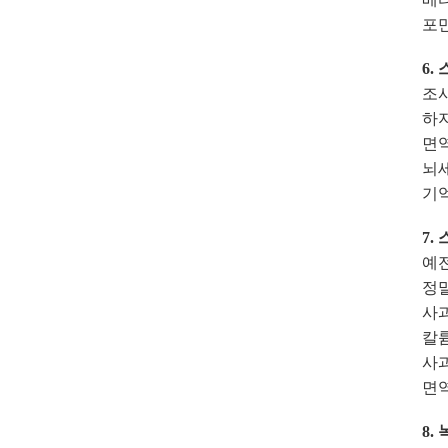
포
6.
조
하
면역
뇌
기
7.
예
정말
사
칼
사
면
8.