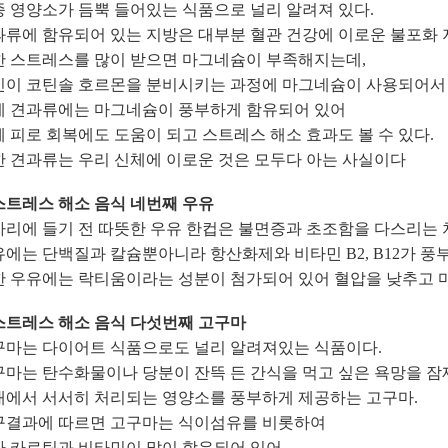
 영양소가 듬뿍 들어있는 식품으로 널리 알려져 있다.
과류에 함유되어 있는 지방은 대부분 혈관 건강에 이로운 불포화 
한 스트레스를 많이 받으면 마그네슘이 부족해지는데,
신이 코틴솔 호르몬을 분비시키는 과정에 마그네슘이 사용되어서 
에 견과류에는 마그네슘이 풍부하게 함유되어 있어
 피로 회복에도 도움이 되고 스트레스 해소 효과도 볼 수 있다.
한 견과류는 우리 신체에 이로운 것은 모두다 아는 사실이다
 스트레스 해소 음식 네번째 우유
리에 들기 전 따뜻한 우유 한컵은 불면증과 초조함을 다스리는 
에는 단백질과 칼슘뿐아니라 항산화제와 비타민 B2, B12가 풍
한 우유에는 락티움이라는 성분이 첨가되어 있어 혈압을 낮추고 마
 스트레스 해소 음식 다섯번째 고구마
구마는 다이어트 식품으로도 널리 알려져있는 식품이다.
마는 탄수화물이나 당분이 잔뜩 든 간식을 먹고 싶은 욕망을 잠재
내에서 서서히 처리되는 영양소를 풍부하게 제공하는 고구마.
구결과에 따르면 고구마는 식이섬유를 비롯하여
타 카로틴과 비타민이 많이 함유되어 있어