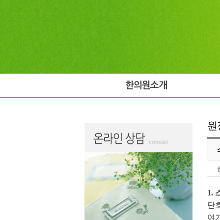
한의원소개
원
1.
단
여기