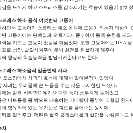
만감을 느끼게 하고 스트레스를 감소시키는 효능이 있음이 밝혀졌
 스트레스 해소 음식 여섯번째 고등어
사하면서 고등어가 스트레스 해소 음식에 도움이 되는지 의심이 갔
지만 고등어에는 단백질과 오메가3가 풍부하여 동맥 순환을 도와,
력을 기르는 효능이 있음을 깨닳았다. 또한 고등어에는 DHA 
세포를 성장, 발달시켜주어 두뇌 회전을 원할하게 해주어
억력 향상과 학습능력을 발달시켜준다고도 한다.
 스트레스 해소음식 일곱번째 사과
전 포스팅에서 사과의 효능에 대해서 알아본적이 있었다.
 사과는 우리몸에 큰 도움을 주는 것을 다시한번 느꼈다.
과에는 칼륨·비타민C·유기산·펙틴 등이 풍부하게 들어있고
륨은 나트륨을 몸 밖으로 배출하는 미네랄이 풍부해 고혈압 환자에
과의 함유되어 있는 유기산은 피로를 풀어주는 동시에
역력을 길러주고, 펙틴은 혈중 콜레스테롤과 혈당을 낮춰준다고 한
 녹차