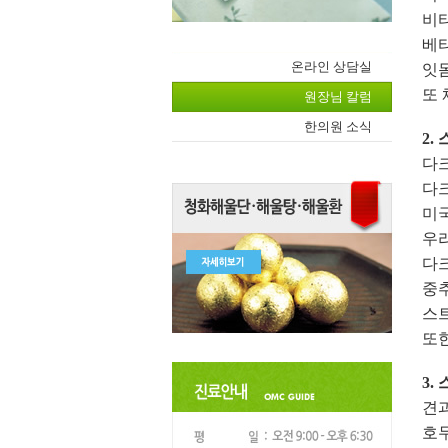
비
베타
온라인 상담실
잇몸
또 
원장님 칼럼
한의원 소식
2.
다크
다크
미국
우리
다크
중
스
또
3.
견과
호두