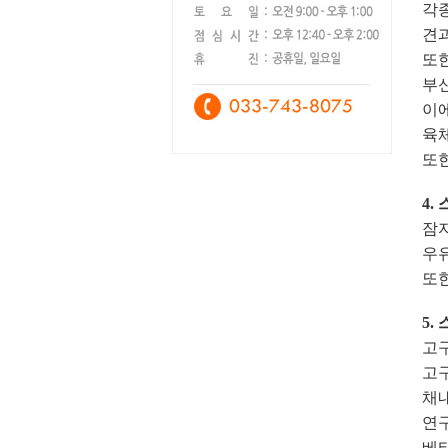
각종
견
또
부
이
육체
또
4.
잠자
우유
또
5.
고
고구
채
연
베