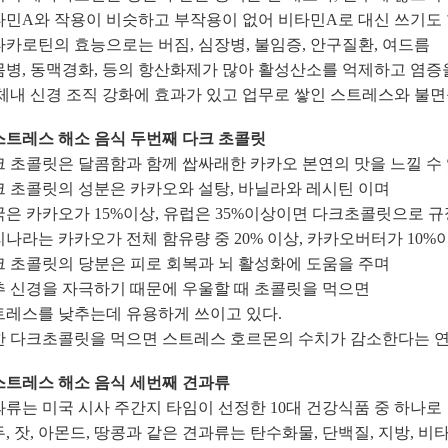
타민A와 작용이 비슷하고 부작용이 없어 비타민A로 대신 쓰기도 
카로틴의 효능으로는 버짐, 심장병, 불임증, 안구질환, 여드름
병, 동맥경화, 등의 항산화제가 많아 활성산소를 억제하고 염증
체내 신경 조직 강화에 효과가 있고 업무로 쌓인 스트레스와 불
 스트레스 해소 음식 두번째 다크 초콜릿
 초콜릿은 달콤함과 함께 쌉싸래한 카카오 본연의 맛을 느낄 수 
 초콜릿의 성분은 카카오와 설탕, 바닐라와 레시틴 이며
은 카카오가 15%이상, 유럽은 35%이상이면 다크초콜릿으로 
나라는 카카오가 전체 함유량 중 20% 이상, 카카오버터가 10
 초콜릿의 당분은 피로 회복과 뇌 활성화에 도움을 주며
추 신경을 자극하기 때문에 우울할 때 초콜릿을 먹으면
트레스를 낮추는데 유용하게 쓰이고 있다.
한 다크초콜릿을 먹으면 스트레스 호르몬의 수치가 감소한다는 연
 스트레스 해소 음식 세번째 견과류
류는 미국 시사 주간지 타임이 선정한 10대 건강식품 중 하나로
, 잣, 아몬드, 땅콩과 같은 견과류는 탄수화물, 단백질, 지방, 비